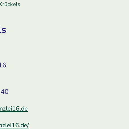
Krückels
ls
 16
340
nzlei16.de
zlei16.de/