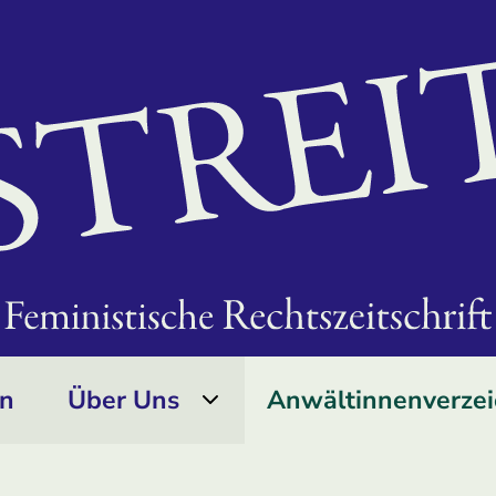
on
Über Uns
Anwältinnen­verzei