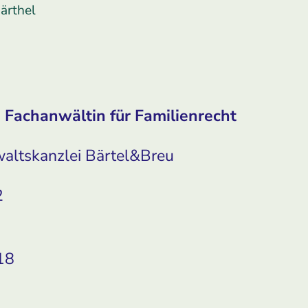
Bärthel
 Fachanwältin für Familienrecht
altskanzlei Bärtel&Breu
2
18