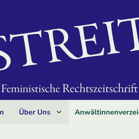
on
Über Uns
Anwältinnen­verzei