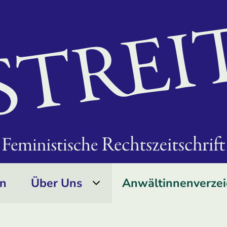
on
Über Uns
Anwältinnen­verzei