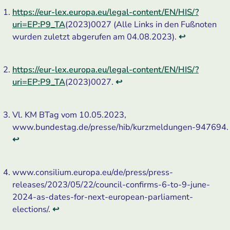
https://eur-lex.europa.eu/legal-content/EN/HIS/?
uri=EP:P9_TA
(2023)0027 (Alle Links in den Fußnoten
wurden zuletzt abgerufen am 04.08.2023).
↩
https://eur-lex.europa.eu/legal-content/EN/HIS/?
uri=EP:P9_TA
(2023)0027.
↩
Vl. KM BTag vom 10.05.2023,
www.bundestag.de/presse/hib/kurzmeldungen-947694.
↩
www.consilium.europa.eu/de/press/press-
releases/2023/05/22/council-confirms-6-to-9-june-
2024-as-dates-for-next-european-parliament-
elections/.
↩