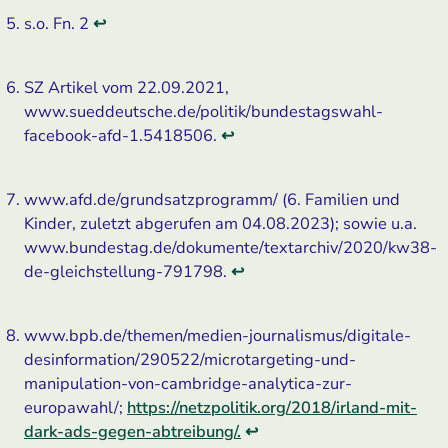
s.o. Fn. 2
↩
SZ Artikel vom 22.09.2021,
www.sueddeutsche.de/politik/bundestagswahl-
facebook-afd-1.5418506.
↩
www.afd.de/grundsatzprogramm/ (6. Familien und
Kinder, zuletzt abgerufen am 04.08.2023); sowie u.a.
www.bundestag.de/dokumente/textarchiv/2020/kw38-
de-gleichstellung-791798.
↩
www.bpb.de/themen/medien-journalismus/digitale-
desinformation/290522/microtargeting-und-
manipulation-von-cambridge-analytica-zur-
europawahl/;
https://netzpolitik.org/2018/irland-mit-
dark-ads-gegen-abtreibung/.
↩