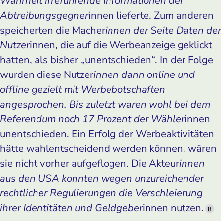
Wahrheit irreführende Informationen der
Abtreibungsgegner
innen lieferte. Zum anderen
speicherten die Macher
innen der Seite Daten der
Nutzer
innen, die auf die Werbeanzeige geklickt
hatten, als bisher „unentschieden“. In der Folge
wurden diese Nutzer
innen dann online und
offline gezielt mit Werbebotschaften
angesprochen. Bis zuletzt waren wohl bei dem
Referendum noch 17 Prozent der Wähler
innen
unentschieden. Ein Erfolg der Werbeaktivitäten
hätte wahlentscheidend werden können, wären
sie nicht vorher aufgeflogen. Die Akteur
innen
aus den USA konnten wegen unzureichender
rechtlicher Regulierungen die Verschleierung
ihrer Identitäten und Geldgeber
innen nutzen.
8