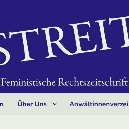
on
Über Uns
Anwältinnen­verzei