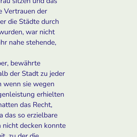
Frau sitzen und das
e Vertrauen der
r die Städte durch
wurden, war nicht
 ihr nahe stehende,
ber, bewährte
lb der Stadt zu jeder
uch wenn sie wegen
enleistung erhielten
hatten das Recht,
a das so erzielbare
 nicht decken konnte
t, zu der die