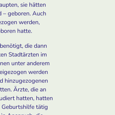
upten, sie hätten
d – geboren. Auch
ezogen werden,
eboren hatte.
enötigt, die dann
ten Stadtärzten im
enen unter anderem
beigezogen werden
nd hinzugezogenen
ten. Ärzte, die an
diert hatten, hatten
Geburtshilfe tätig