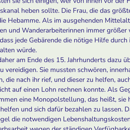
ten sie sich einigen, wer von ihnen vor der 
kanal heben sollte. Die Frau, die das größt
die Hebamme. Als im ausgehenden Mittelalte
en und Wanderarbeiterinnen immer größer 
 dass jede Gebärende die nötige Hilfe durch
alten würde.
daher am Ende des 15. Jahrhunderts dazu ü
u vereidigen. Sie mussten schwören, innerha
 die nach ihr rief, und dieser zu helfen, a
icht auf einen Lohn rechnen konnte. Als Geg
mmen eine Monopolstellung, das heißt, sie 
helfen und sich dafür bezahlen zu lassen. D
gel die notwendigen Lebenshaltungskosten
rbsarbeit wegen der ständigen Verfügbarkei