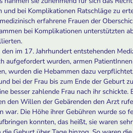
s nahmen sie zunehmend für sich das Recht 
und bei Komplikationen Ratschläge zu erte
medizinisch erfahrene Frauen der Oberschic
bammen bei Komplikationen unterstützten ab
ierten.
n den im 17. Jahrhundert entstehenden Med
ich aufgefordert wurden, armen PatientInne
fen, wurden die Hebammen dazu verpflichtet
 und bei der Frau bis zum Ende der Geburt z
eine besser zahlende Frau nach ihr schickte.
en den Willen der Gebärenden den Arzt rufe
n war. Die Höhe ihrer Gebühren wurde so fe
ufbringen konnten, das heißt, sie waren sehr
h die Geburt über Tage hinzog. So waren die