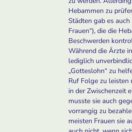
zu werden. Allerding
Hebammen zu prüfen 
Städten gab es auch 
Frauen“), die die He
Beschwerden kontroll
Während die Ärzte i
lediglich unverbindl
„Gotteslohn“ zu hel
Ruf Folge zu leisten
in der Zwischenzeit 
musste sie auch geg
vorrangig zu bezahle
meisten Frauen sie a
auch nicht, wenn sic