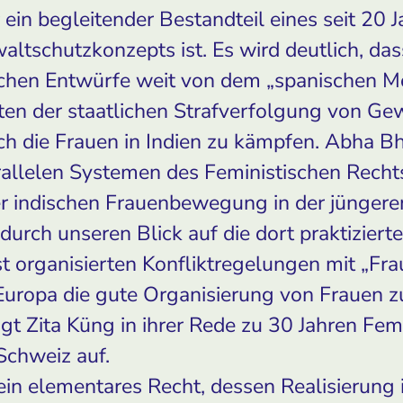
 ein begleitender Bestandteil eines seit 20 
ltschutzkonzepts ist. Es wird deutlich, dass
chen Entwürfe weit von dem „spanischen Mod
ten der staatlichen Strafverfolgung von G
h die Frauen in Indien zu kämpfen. Abha B
arallelen Systemen des Feministischen Rech
er indischen Frauenbewegung in der jünger
durch unseren Blick auf die dort praktizier
t organisierten Konfliktregelungen mit „Fra
Europa die gute Organisierung von Frauen 
igt Zita Küng in ihrer Rede zu 30 Jahren Fem
 Schweiz auf.
t ein elementares Recht, dessen Realisierun