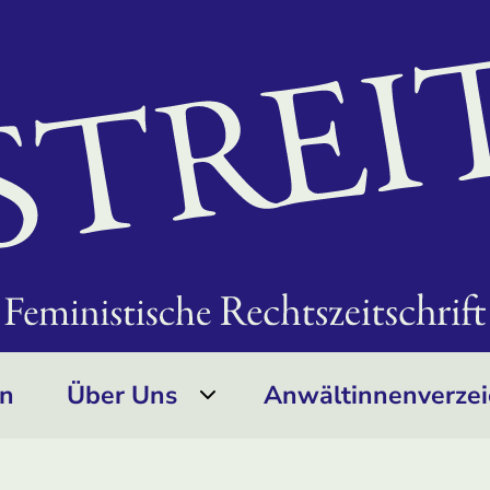
on
Über Uns
Anwältinnen­verzei