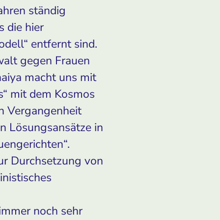
Jahren ständig
 die hier
ell“ entfernt sind.
ewalt gegen Frauen
haiya macht uns mit
ts“ mit dem Kosmos
en Vergangenheit
ten Lösungsansätze in
uengerichten“.
zur Durchsetzung von
inistisches
g immer noch sehr