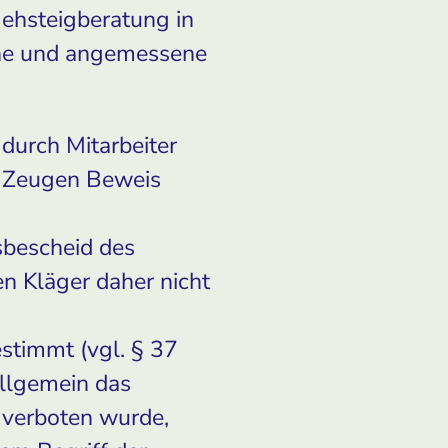
Gehsteigberatung in
iche und angemessene
durch Mitarbeiter
1 Zeugen Beweis
sbescheid des
n Kläger daher nicht
estimmt (vgl. § 37
llgemein das
 verboten wurde,