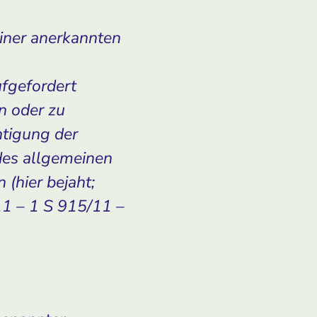
einer anerkannten
fgefordert
n oder zu
htigung der
des allgemeinen
 (hier bejaht;
11 – 1 S 915/11 –