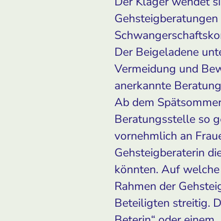
Der Kläger wendet s
Gehsteigberatungen 
Schwangerschaftskonf
Der Beigeladene unte
Vermeidung und Bewä
anerkannte Beratungs
Ab dem Spätsommer d
Beratungsstelle so g
vornehmlich an Fraue
Gehsteigberaterin d
könnten. Auf welche
Rahmen der Gehsteig
Beteiligten streitig. 
Beterin“ oder einem „s