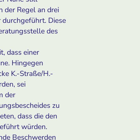
 der Regel an drei
 durchgeführt. Diese
ratungsstelle des
, dass einer
nne. Hingegen
e K.-​Straße/H.-
den, sei
m der
gungsbescheides zu
eten, dass die den
eführt würden.
ende Beschwerden