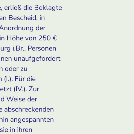
, erließ die Beklagte
n Bescheid, in
 Anordnung der
 in Höhe von 250 €
urg i.Br., Personen
hnen unaufgefordert
n oder zu
I.). Für die
zt (IV.). Zur
nd Weise der
e abschreckenden
nehin angespannten
ie in ihren