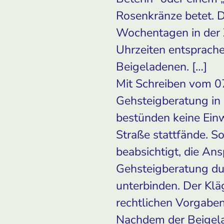
Rosenkränze betet. D
Wochentagen in der Z
Uhrzeiten entsprach
Beigeladenen. […]
Mit Schreiben vom 07
Gehsteigberatung in
bestünden keine Einw
Straße stattfände. S
beabsichtigt, die An
Gehsteigberatung du
unterbinden. Der Klä
rechtlichen Vorgabe
Nachdem der Beigela