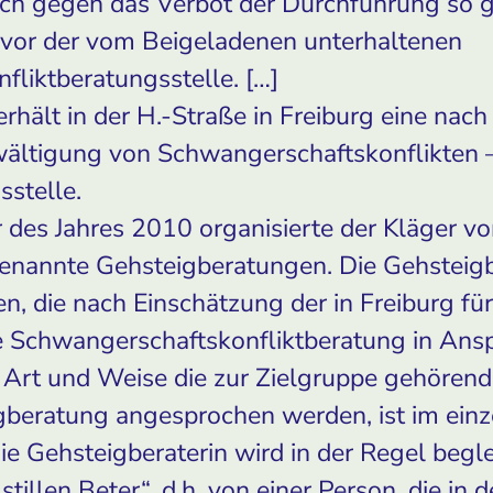
ich gegen das Verbot der Durchführung so 
vor der vom Beigeladenen unterhaltenen
liktberatungsstelle. […]
rhält in der H.-Straße in Freiburg eine nach
ltigung von Schwangerschaftskonflikten –
stelle.
es Jahres 2010 organisierte der Kläger vor
enannte Gehsteigberatungen. Die Gehsteigbe
n, die nach Einschätzung der in Freiburg für
ie Schwangerschaftskonfliktberatung in An
 Art und Weise die zur Zielgruppe gehören
beratung angesprochen werden, ist im ein
Die Gehsteigberaterin wird in der Regel beglei
tillen Beter“, d.h. von einer Person, die in d