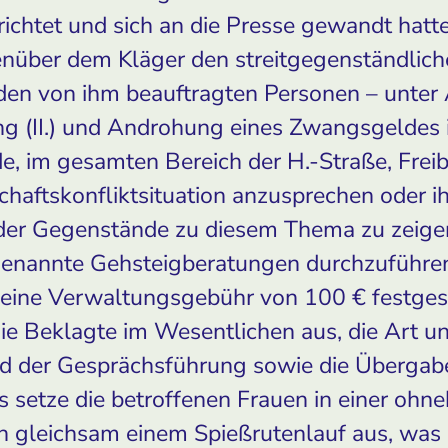
richtet und sich an die Presse gewandt hatte
über dem Kläger den streitgegenständliche
en von ihm beauftragten Personen – unter
ung (II.) und Androhung eines Zwangsgeldes
rde, im gesamten Bereich der H.-Straße, Freib
haftskonfliktsituation anzusprechen oder i
oder Gegenstände zu diesem Thema zu zeige
 genannte Gehsteigberatungen durchzuführen (
ine Verwaltungsgebühr von 100 € festgeset
e Beklagte im Wesentlichen aus, die Art u
d der Gesprächsführung sowie die Übergab
s setze die betroffenen Frauen in einer oh
n gleichsam einem Spießrutenlauf aus, was s