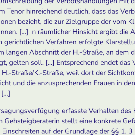
r Umschreibung der Verbotshandlungen mit d
m Tenor hinreichend deutlich, dass das Verb
onen bezieht, die zur Zielgruppe der vom K
nen. […] In räumlicher Hinsicht ergibt die 
m gerichtlichen Verfahren erfolgte Klarstell
m langen Abschnitt der H.-Straße, an dem d
t, gelten soll. […] Entsprechend endet das V
H.-Straße/K.-Straße, weil dort der Sichtkon
richt und die anzusprechenden Frauen in de
 […]
rsagungsverfügung erfasste Verhalten des K
en Gehsteigberaterin stellt eine konkrete Gefa
in Einschreiten auf der Grundlage der §§ 1, 3 