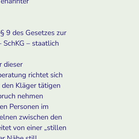
genannter
 § 9 des Gesetzes zur
 SchKG – staatlich
 dieser
ratung richtet sich
 den Kläger tätigen
spruch nehmen
den Personen im
zelnen zwischen den
tet von einer „stillen
er Nähe still