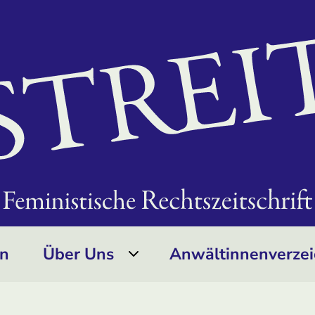
on
Über Uns
Anwältinnen­verzei