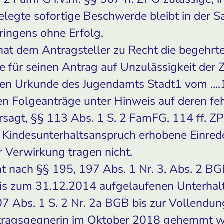
gelegte sofortige Beschwerde bleibt in der S
ingens ohne Erfolg.
hat dem Antragsteller zu Recht die begehrt
e für seinen Antrag auf Unzulässigkeit der
ren Urkunde des Jugendamts Stadt1 vom ....1
en Folgeanträge unter Hinweis auf deren fe
rsagt, §§ 113 Abs. 1 S. 2 FamFG, 114 ff. Z
n Kindesunterhaltsanspruch erhobene Einred
 Verwirkung tragen nicht.
ht nach §§ 195, 197 Abs. 1 Nr. 3, Abs. 2 BGB
is zum 31.12.2014 aufgelaufenen Unterhalt
7 Abs. 1 S. 2 Nr. 2a BGB bis zur Vollendun
tragsgegnerin im Oktober 2018 gehemmt wa