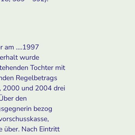
der am ….1997
erhalt wurde
tehenden Tochter mit
nden Regelbetrags
99, 2000 und 2004 drei
 Über den
agsgegnerin bezog
vorschusskasse,
über. Nach Eintritt