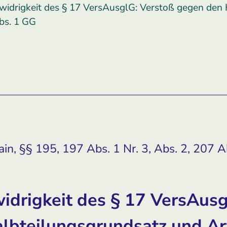
widrigkeit des § 17 ­VersAusglG: Verstoß gegen den 
Abs. 1 GG
n, §§ 195, 197 Abs. 1 Nr. 3, Abs. 2, 207 Ab
drigkeit des § 17 ­VersAusg
lbteilungsgrundsatz und Art