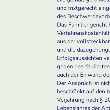
und fristgerecht ein
des Beschwerdevorbr
Das Familiengericht 
Verfahrenskostenhilf
aus der vollstreckba
und die dazugehörig
Erfolgsaussichten ve
gegen den titulierte
auch der Einwand der
Der Anspruch ist nic
beschränkt auf den b
Verjährung nach § 20
Lebensjahres der An