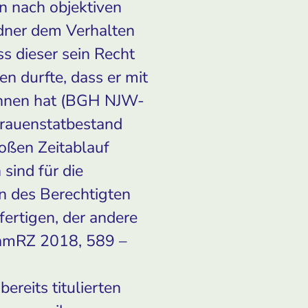
n nach objektiven
ldner dem Verhalten
s dieser sein Recht
en durfte, dass er mit
chnen hat (BGH NJW-
trauenstatbestand
oßen Zeitablauf
sind für die
n des Berechtigten
ertigen, der andere
FamRZ 2018, 589 –
ereits titulierten