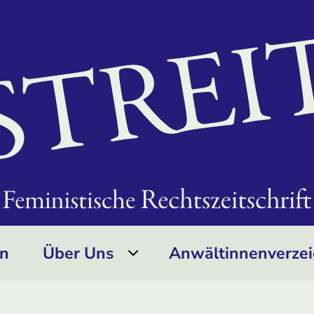
on
Über Uns
Anwältinnen­verzei