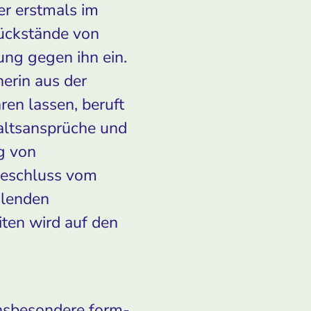
er erstmals im
Rückstände von
ung gegen ihn ein.
erin aus der
en lassen, beruft
altsansprüche und
g von
 Beschluss vom
hlenden
iten wird auf den
insbesondere form-