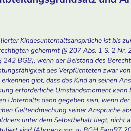
ulierter Kindesunterhaltsansprüche ist bis z
echtigten gehemmt (§ 207 Abs. 1 S. 2 Nr. 2
(§ 242 BGB), wenn der Beistand des Berecht
tungsfähigkeit des Verpflichteten zwar von
u erkennen gibt, dass das Kind an seinen Ans
irkung erforderliche Umstandsmoment kann 
en Unterhalts dann gegeben sein, wenn der 
ichen Geltendmachung seiner Ansprüche abs
ners unter dem Selbstbehalt liegt, nicht a
tituliert sind (Abgrenzung zu BGH FamRZ 20