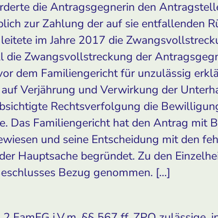
forderte die Antragsgegnerin den Antragstell
ich zur Zahlung der auf sie entfallenden 
leitete im Jahre 2017 die Zwangsvollstreck
ll die Zwangsvollstreckung der Antragsgegn
r dem Familiengericht für unzulässig erklär
 auf Verjährung und Verwirkung der Unterh
absichtigte Rechtsverfolgung die Bewilligun
e. Das Familiengericht hat den Antrag mit
wiesen und seine Entscheidung mit den fe
 der Hauptsache begründet. Zu den Einzelhe
 Beschlusses Bezug genommen. […]
2 FamFG i.V.m. §§ 567 ff. ZPO zulässige, 