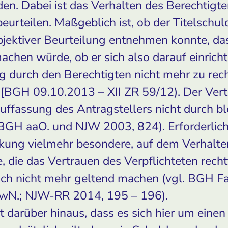
n. Dabei ist das Verhalten des Berechtigte
eurteilen. Maßgeblich ist, ob der Titelschu
bjektiver Beurteilung entnehmen konnte, das
chen würde, ob er sich also darauf einricht
g durch den Berechtigten nicht mehr zu re
[BGH 09.10.2013 – XII ZR 59/12). Der Ver
ffassung des Antragstellers nicht durch bl
GH aaO. und NJW 2003, 824). Erforderlich 
ung vielmehr besondere, auf dem Verhalte
die das Vertrauen des Verpflichteten rechtf
ch nicht mehr geltend machen (vgl. BGH 
N.; NJW-RR 2014, 195 – 196).
t darüber hinaus, dass es sich hier um einen b