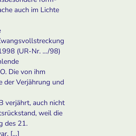
ache auch im Lichte
e
 Zwangsvollstreckung
998 (UR-Nr. .../98)
hlende
PO. Die von ihm
e der Verjährung und
 verjährt, auch nicht
srückstand, weil die
g des 21.
r. […]