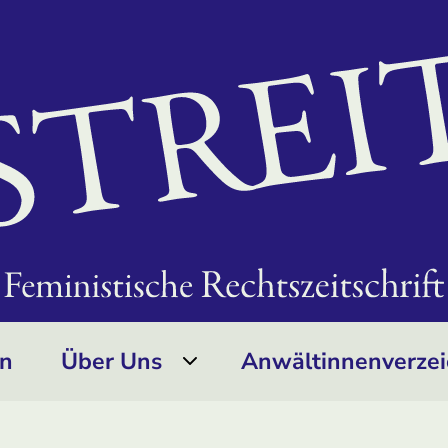
on
Über Uns
Anwältinnen­verzei