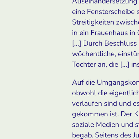
Auseinandersetzung 
eine Fensterscheibe 
Streitigkeiten zwisc
in ein Frauenhaus in 
[…] Durch Beschluss
wöchentliche, einstü
Tochter an, die […] i
Auf die Umgangskont
obwohl die eigentlic
verlaufen sind und e
gekommen ist. Der Ki
soziale Medien und st
begab. Seitens des J