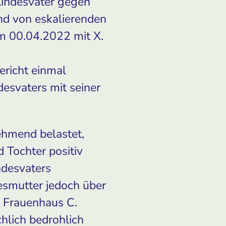
Kindesvater gegen
und von eskalierenden
am 00.04.2022 mit X.
ericht einmal
esvaters mit seiner
ehmend belastet,
 Tochter positiv
ndesvaters
esmutter jedoch über
as Frauenhaus C.
hlich bedrohlich