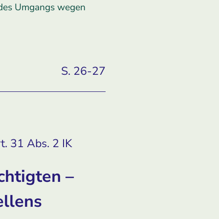
g des Umgangs wegen
S. 26-27
. 31 Abs. 2 IK
htigten –
llens