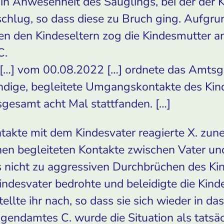
in Anwesenheit des Säuglings, bei der der 
schlug, so dass diese zu Bruch ging. Aufgr
hen den Kindeseltern zog die Kindesmutter 
C.
 […] vom 00.08.2022 […] ordnete das Amtsg
ndige, begleitete Umgangskontakte des Kind
nsgesamt acht Mal stattfanden. […]
akte mit dem Kindesvater reagierte X. zun
hen begleiteten Kontakte zwischen Vater und
s nicht zu aggressiven Durchbrüchen des Ki
ndesvater bedrohte und beleidigte die Kind
ellte ihr nach, so dass sie sich wieder in d
ugendamtes C. wurde die Situation als tatsäc