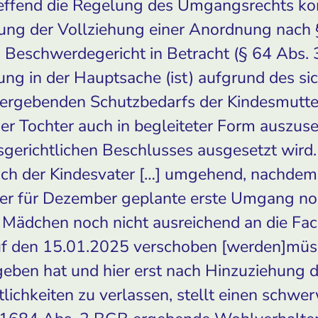
treffend die Regelung des Umgangsrechts k
ung der Vollziehung einer Anordnung nach 
Beschwerdegericht in Betracht (§ 64 Abs. 
ung in der Hauptsache (ist) aufgrund des sic
 ergebenden Schutzbedarfs der Kindesmutt
ner Tochter auch in begleiteter Form auszuse
gerichtlichen Beschlusses ausgesetzt wird.
ich der Kindesvater […] umgehend, nachde
 der für Dezember geplante erste Umgang noc
s Mädchen noch nicht ausreichend an die Fa
uf den 15.01.2025 verschoben [werden]müsse
eben hat und hier erst nach Hinzuziehung de
lichkeiten zu verlassen, stellt einen schw