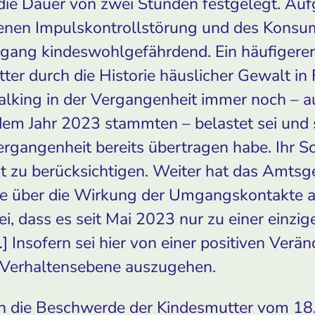
 die Dauer von zwei Stunden festgelegt. Au
enen Impulskontrollstörung und des Konsu
mgang kindeswohlgefährdend. Ein häufiger
tter durch die Historie häuslicher Gewalt in
lking in der Vergangenheit immer noch – a
 dem Jahr 2023 stammten – belastet sei und 
Vergangenheit bereits übertragen habe. Ihr 
it zu berücksichtigen. Weiter hat das Amtsg
se über die Wirkung der Umgangskontakte a
sei, dass es seit Mai 2023 nur zu einer einz
] Insofern sei hier von einer positiven Verä
r Verhaltensebene auszugehen.
ch die Beschwerde der Kindesmutter vom 18.