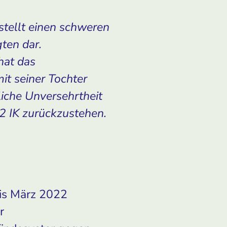
stellt einen schweren
ten dar.
hat das
it seiner Tochter
liche Unversehrtheit
2 IK zurückzustehen.
bis März 2022
r