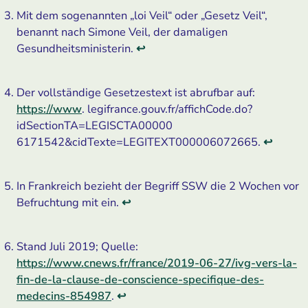
Mit dem sogenannten „loi Veil“ oder „Gesetz Veil“,
benannt nach Simone Veil, der damaligen
Gesundheitsministerin.
↩
Der vollständige Gesetzestext ist abrufbar auf: ­
https://www
. legifrance.gouv.fr/affichCode.do?
idSectionTA=LEGISCTA00000
6171542&cidTexte=LEGITEXT000006072665.
↩
In Frankreich bezieht der Begriff SSW die 2 Wochen vor
Befruchtung mit ein.
↩
Stand Juli 2019; Quelle:
https://www.cnews.fr/france/2019-06-27/ivg-vers-la-
fin-de-la-clause-de-conscience-specifique-des-
medecins-854987
.
↩