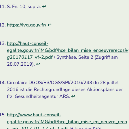
S. Fn. 10, supra.
↩
https://ivg.gouv.fr/
↩
http://haut-conseil-
egalite.gouv.fr/IMG/pdf/hce_bilan_mise_en
o
euvr
e
recos
iv
g
2017
01
17_vf-2.pdf
/ Synthèse, Seite 2 (Zugriff am
28.07.2019).
↩
Circulaire DGOS/R3/DGS/SPI/2016/243 du 28 juillet
2016 ist die Rechtsgrundlage dieses Aktionsplans der
frz. Gesundheits­agentur ARS.
↩
http://www.haut-conseil-
egalite.gouv.fr/IMG/pdf/hce_bilan_mise_en_oeuvre_reco
s_ivg_2017_01_17_vf-2.pdf,
Bilanz der IVG