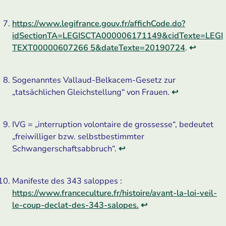
https://www.legifrance.gouv.fr/affichCode.do?
idSectionTA=LEGISCTA000006171149&cidTexte=LEGI
TEXT00000607266 5&dateTexte=20190724
.
↩
Sogenanntes Vallaud-Belkacem-Gesetz zur
„tatsächlichen Gleich­stellung“ von Frauen.
↩
IVG = „interruption volontaire de grossesse“, bedeutet
„freiwilliger bzw. selbstbestimmter
Schwangerschaftsabbruch“.
↩
Manifeste des 343 saloppes :
https://www.franceculture.fr/histoire/avant-la-loi-veil-
le-coup-declat-des-343-salopes.
↩