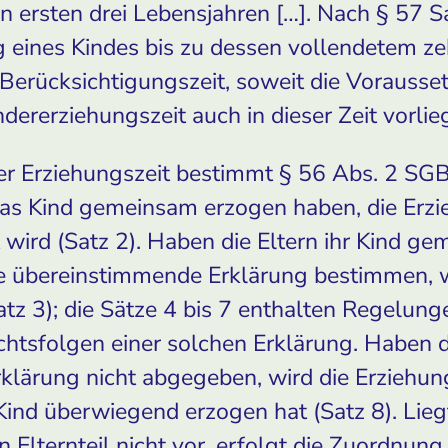
n ersten drei Lebensjahren […]. Nach § 57 Sa
ng eines Kindes bis zu dessen vollendetem z
 Berücksichtigungszeit, soweit die Vorausse
ererziehungszeit auch in dieser Zeit vorlie
r Erziehungszeit bestimmt § 56 Abs. 2 SGB
das Kind gemeinsam erzogen haben, die Erz
t wird (Satz 2). Haben die Eltern ihr Kind g
ne übereinstimmende Erklärung bestimmen, w
Satz 3); die Sätze 4 bis 7 enthalten Regelu
chtsfolgen einer solchen Erklärung. Haben d
lärung nicht abgegeben, wird die Erziehung
Kind überwiegend erzogen hat (Satz 8). Lie
 Elternteil nicht vor, erfolgt die Zuordnung 