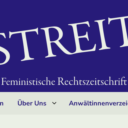
on
Über Uns
Anwältinnen­verzei