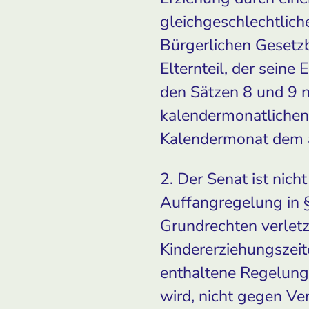
gleichgeschlechtlich
Bürgerlichen Gesetzb
Elternteil, der seine
den Sätzen 8 und 9 n
kalendermonatlichen 
Kalendermonat dem äl
2. Der Senat ist ni
Auffangregelung in §
Grundrechten verletz
Kindererziehungszeite
enthaltene Regelung,
wird, nicht gegen Ve