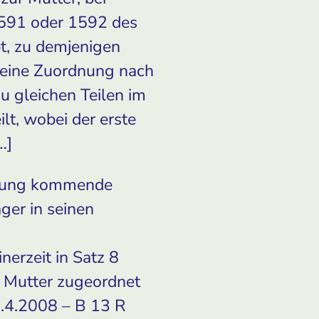
 1591 oder 1592 des
bt, zu demjenigen
st eine Zuordnung nach
u gleichen Teilen im
lt, wobei der erste
[…]
endung kommende
ger in seinen
nerzeit in Satz 8
r Mutter zugeordnet
7.4.2008 – B 13 R