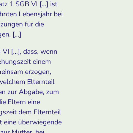
tz 1 SGB VI […] ist
ehnten Lebensjahr bei
tzungen für die
gen. […]
 VI […], dass, wenn
iehungszeit einem
emeinsam erzogen,
elchem Elternteil
ngen zur Abgabe, zum
ie Eltern eine
szeit dem Elternteil
gt eine überwiegende
zur Mutter, bei