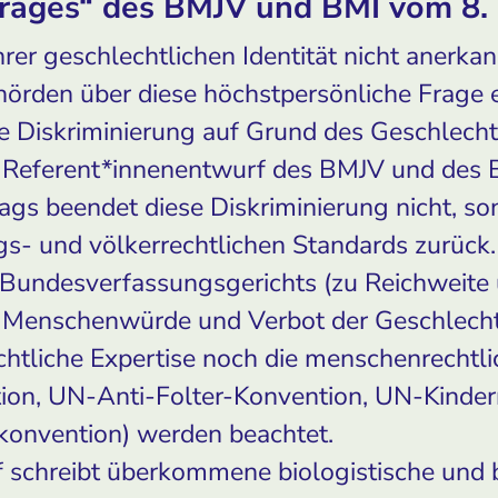
trages“ des BMJV und BMI vom 8.
er geschlechtlichen Identität nicht anerka
örden über diese höchstpersönliche Frage e
nde Diskriminierung auf Grund des Geschlecht
e Referent*innenentwurf des BMJV und des
ags beendet diese Diskriminierung nicht, son
gs- und völkerrechtlichen Standards zurück
Bundesverfassungsgerichts (zu Reichweite
, Menschenwürde und Verbot der Geschlecht
chtliche Expertise noch die menschenrecht
ion, UN-Anti-Folter-Konvention, UN-Kinder
onvention) werden beachtet.
 schreibt überkommene biologistische und 