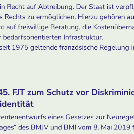
Recht auf Abtreibung. Der Staat ist verpfli
Rechts zu ermöglichen. Hierzu gehören a
ht auf freiwillige Beratung, die Kostenüber
bedarfsorientierten Infrastruktur.
 seit 1975 geltende französische Regelung 
45. FJT zum Schutz vor Diskrimin
identität
erentenentwurfs eines Gesetzes zur Neureg
rages“ des BMJV und BMI vom 8. Mai 2019 fo