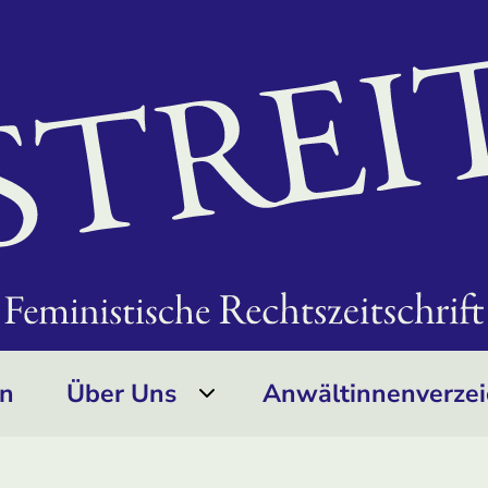
on
Über Uns
Anwältinnen­verzei